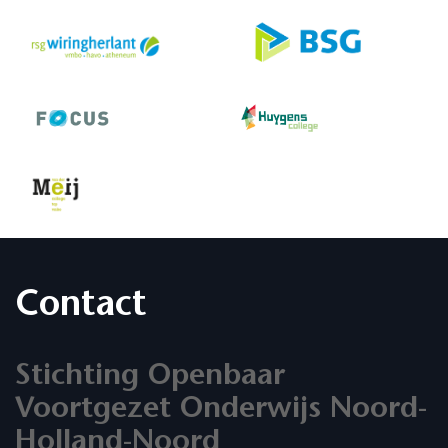
Contact
Stichting Openbaar
Voortgezet Onderwijs Noord-
Holland-Noord