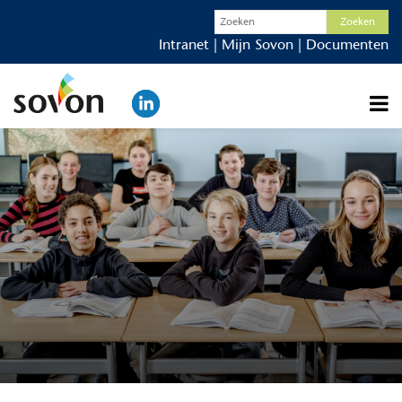
Intranet
|
Mijn Sovon
|
Documenten
Actueel
Organisatie
Werken bij
Scholen
Ouders
Contact