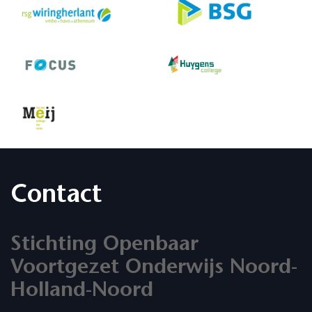
Contact
Stichting Openbaar
Voortgezet Onderwijs Noord-
Holland-Noord