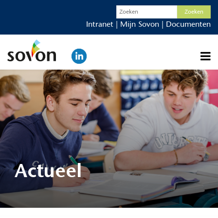
Intranet
|
Mijn Sovon
|
Documenten
Actueel
Organisatie
Werken bij
Scholen
Ouders
Actueel
Contact