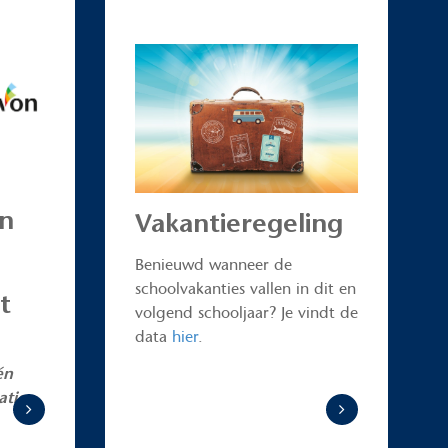
en
Vakantieregeling
Benieuwd wanneer de
schoolvakanties vallen in dit en
t
volgend schooljaar? Je vindt de
data
hier
.
én
atie