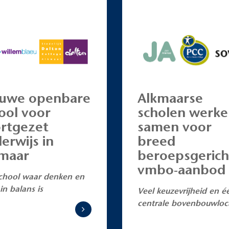
uwe openbare
Alkmaarse
ool voor
scholen werk
rtgezet
samen voor
erwijs in
breed
maar
beroepsgerich
vmbo-aanbod
chool waar denken en
in balans is
Veel keuzevrijheid en é
centrale bovenbouwloc