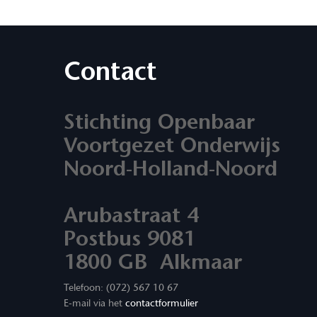
Contact
Stichting Openbaar
Voortgezet Onderwijs
Noord-Holland-Noord
Arubastraat 4
Postbus 9081
1800 GB Alkmaar
Telefoon: (072) 567 10 67
E-mail via het
contactformulier