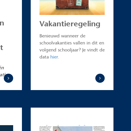
en
Vakantieregeling
Benieuwd wanneer de
schoolvakanties vallen in dit en
t
volgend schooljaar? Je vindt de
data
hier
.
én
atie