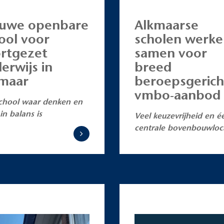
uwe openbare
Alkmaarse
ool voor
scholen werk
rtgezet
samen voor
erwijs in
breed
maar
beroepsgerich
vmbo-aanbod
chool waar denken en
in balans is
Veel keuzevrijheid en é
centrale bovenbouwloc