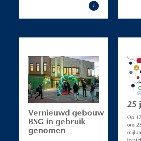
25 
Vernieuwd gebouw
Op 17
BSG in gebruik
ons 25
genomen
mijlpa
feestel