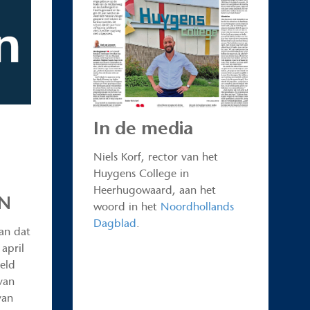
In de media
Niels Korf, rector van het
Huygens College in
Heerhugowaard, aan het
ON
woord in het
Noordhollands
Dagblad
.
an dat
april
eld
van
van