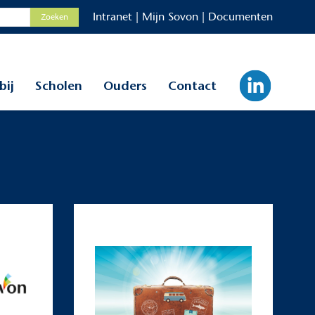
Intranet
|
Mijn Sovon
|
Documenten
bij
Scholen
Ouders
Contact